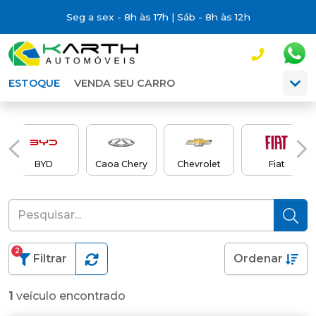
Seg a sex - 8h às 17h | Sáb - 8h às 12h
ESTOQUE
VENDA SEU CARRO
BYD
Caoa Chery
Chevrolet
Fiat
2
Filtrar
Ordenar
1
veículo encontrado