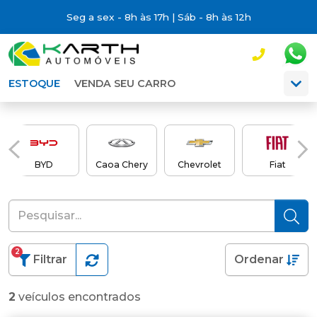
Seg a sex - 8h às 17h | Sáb - 8h às 12h
ESTOQUE
VENDA SEU CARRO
BYD
Caoa Chery
Chevrolet
Fiat
2
Filtrar
Ordenar
2
veículos encontrados