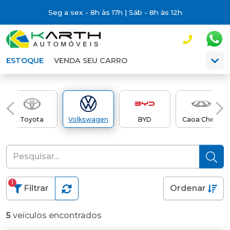
Seg a sex - 8h às 17h | Sáb - 8h às 12h
ESTOQUE
VENDA SEU CARRO
Toyota
Volkswagen
BYD
Caoa Chery
1
Filtrar
Ordenar
5
veículos encontrados