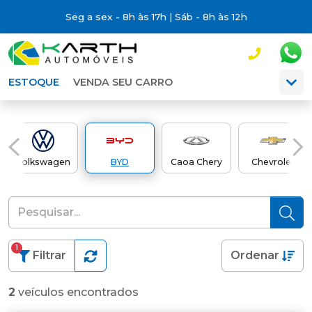
Seg a sex - 8h às 17h | Sáb - 8h às 12h
ESTOQUE
VENDA SEU CARRO
Volkswagen
BYD
Caoa Chery
Chevrolet
1
Filtrar
Ordenar
2
veículos encontrados