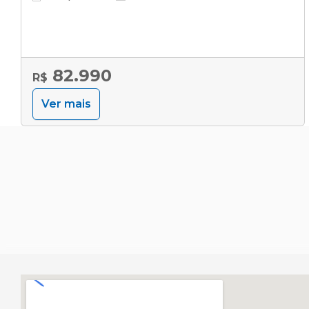
82.990
R$
Ver mais