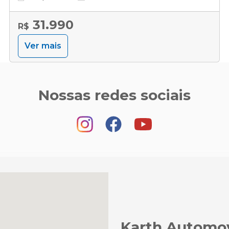
31.990
R$
Ver mais
Nossas redes sociais
Karth Automo