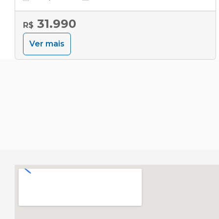
31.990
R$
Ver mais