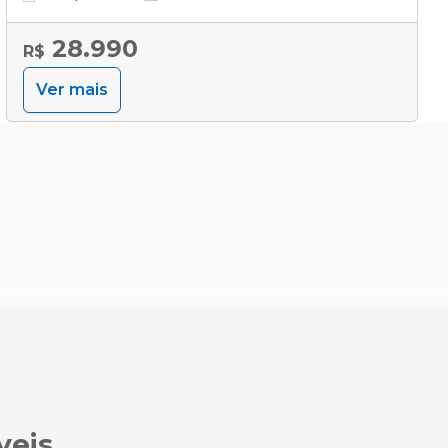
28.990
R$
Ver mais
veis