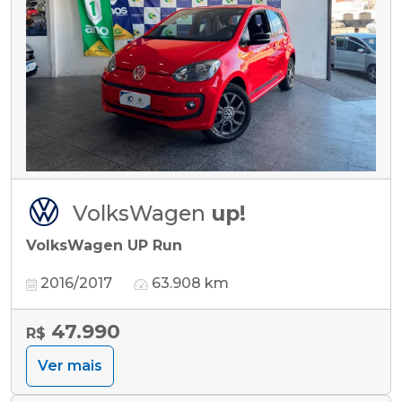
VolksWagen
up!
VolksWagen UP Run
2016/2017
63.908 km
47.990
R$
Ver mais