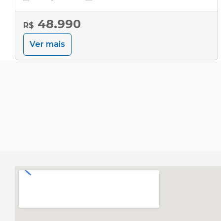
48.990
R$
Ver mais