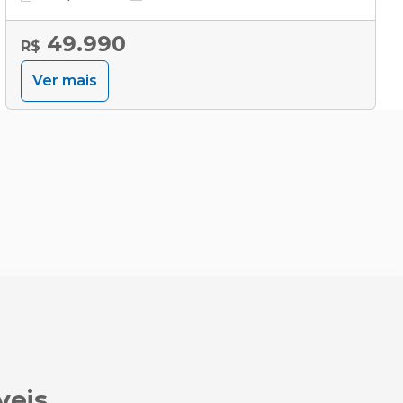
49.990
R$
Ver mais
veis