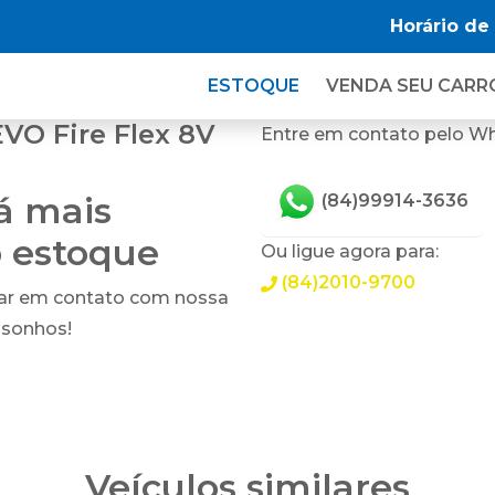
Horário de
ESTOQUE
VENDA SEU CARR
VO Fire Flex 8V
Entre em contato pelo W
tá mais
(84)99914-3636
o estoque
Ou ligue agora para:
(84)2010-9700
rar em contato com nossa
 sonhos!
Veículos similares