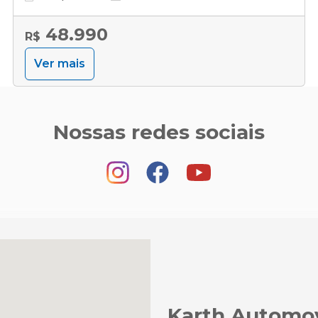
48.990
R$
Ver mais
Nossas redes sociais
Karth Automo